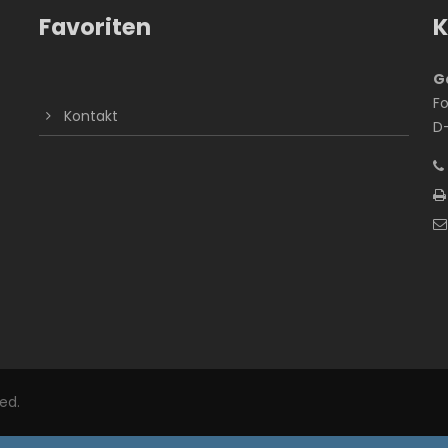
Favoriten
K
Ga
Fo
Kontakt
D
ved.